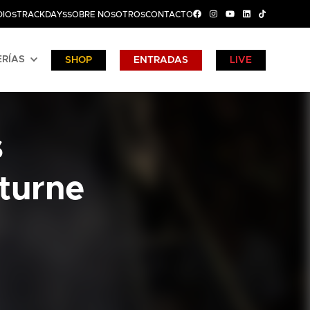
DIOS
TRACKDAYS
SOBRE NOSOTROS
CONTACTO
RÍAS
SHOP
ENTRADAS
LIVE
s
turne