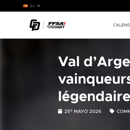
ES
CALEND
Val d’Arge
vainqueurs
légendair
25º MAYO 2026
COMM