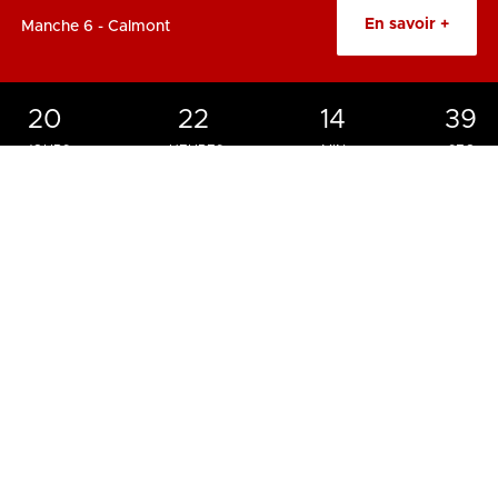
En savoir +
Manche 6 - Calmont
20
22
14
38
JOURS
HEURES
MIN.
SEC.