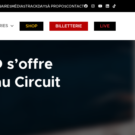
AIRES
MÉDIAS
TRACKDAYS
À PROPOS
CONTACT
RIES
SHOP
BILLETTERIE
LIVE
 s’offre
u Circuit