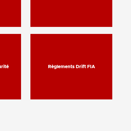
rité
rité
Règlements Drift FIA
Règlements Drift FIA