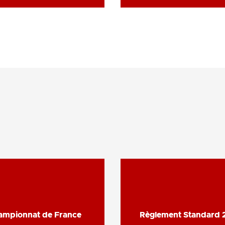
ampionnat de France
ampionnat de France
Règlement Standard 
Règlement Standard 