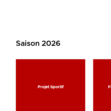
Saison 2026
Projet Sportif
Projet Sportif
F
F