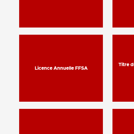
Titre 
Titre 
Licence Annuelle FFSA
Licence Annuelle FFSA