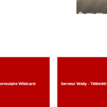
ormulaire Wildcard
ormulaire Wildcard
Serveur Wally - Télémét
Serveur Wally - Télémét