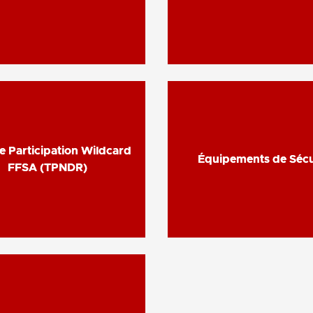
de Participation Wildcard
de Participation Wildcard
Équipements de Sécu
Équipements de Sécu
FFSA (TPNDR)
FFSA (TPNDR)