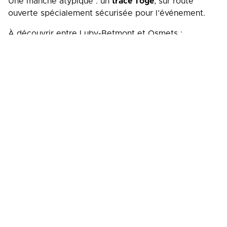
Une manche atypique : un
tracé Tōge
, sur route
ouverte spécialement sécurisée pour l’événement.
À découvrir entre Luby-Betmont et Osmets :
Virages serrés
Variations de dénivelé
Route étroite et engagement total
Panorama sur les Pyrénées
Un format où la précision et l’engagement sont
maximum.
Infos pratiques :
Lieu : Luby-Betmont – Osmets (65)
Contact :
contact@driftfrance.com
Entrée gratuite pour les moins de 12 ans.